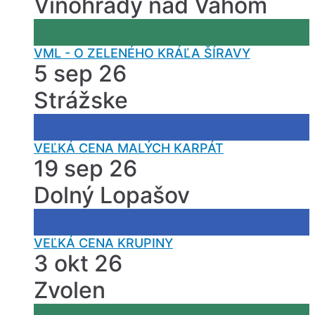
Vinohrady nad Váhom
VML - O ZELENÉHO KRÁĽA ŠÍRAVY
5 sep 26
Strážske
VEĽKÁ CENA MALÝCH KARPÁT
19 sep 26
Dolný Lopašov
VEĽKÁ CENA KRUPINY
3 okt 26
Zvolen