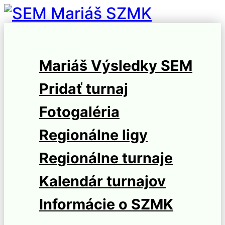
Prejsť
na
SEM Mariáš SZMK
Slovenská extraliga v mariáši
obsah
Mariáš Výsledky SEM
- Slovenský zväz
mariášových klubov
Pridať turnaj
Fotogaléria
Regionálne ligy
Regionálne turnaje
Kalendár turnajov
Informácie o SZMK