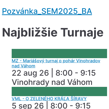
Pozvánka_SEM2025_BA
Najbližšie Turnaje
MZ - Mariášový turnaj o pohár Vinohradov
nad Váhom
22 aug 26 | 8:00 - 9:15
Vinohrady nad Váhom
VML - O ZELENÉHO KRÁĽA ŠÍRAVY
5 sep 26 | 8:00 - 9:15