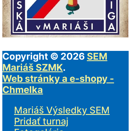
Copyright © 2026
SEM
Mariáš SZMK
.
Web stránky a e-shopy -
Chmelka
Mariáš Výsledky SEM
Pridať turnaj