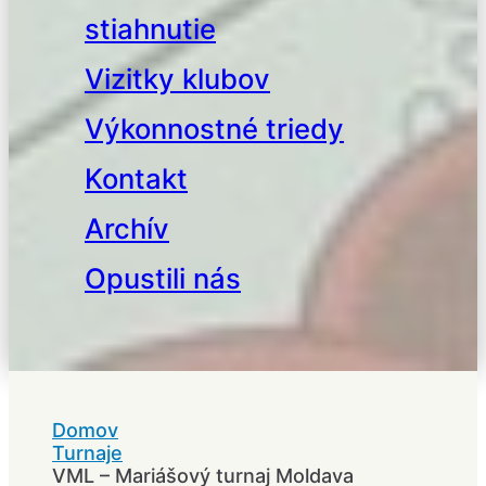
stiahnutie
Vizitky klubov
Výkonnostné triedy
Kontakt
Archív
Opustili nás
Domov
Turnaje
VML – Mariášový turnaj Moldava