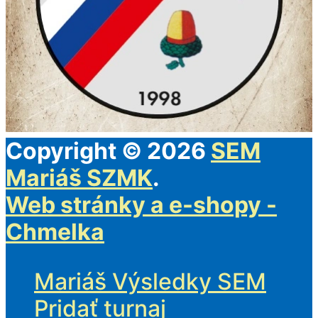
Copyright © 2026
SEM
Mariáš SZMK
.
Web stránky a e-shopy -
Chmelka
Mariáš Výsledky SEM
Pridať turnaj