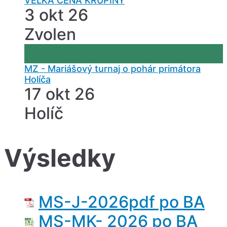
VEĽKÁ CENA KRUPINY
3 okt 26
Zvolen
MZ - Mariášový turnaj o pohár primátora
Holíča
17 okt 26
Holíč
Výsledky
MS-J-2026pdf po BA
MS-MK- 2026 po BA