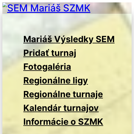
Prejsť
na
SEM Mariáš SZMK
Slovenská extraliga v mariáši
obsah
Mariáš Výsledky SEM
- Slovenský zväz
mariášových klubov
Pridať turnaj
Fotogaléria
Regionálne ligy
Regionálne turnaje
Kalendár turnajov
Informácie o SZMK